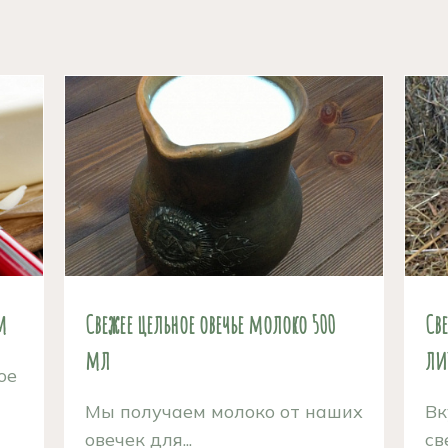
м
Свежее цельное овечье молоко 500
Св
мл
ли
ое
Мы получаем молоко от наших
Вк
овечек для...
св