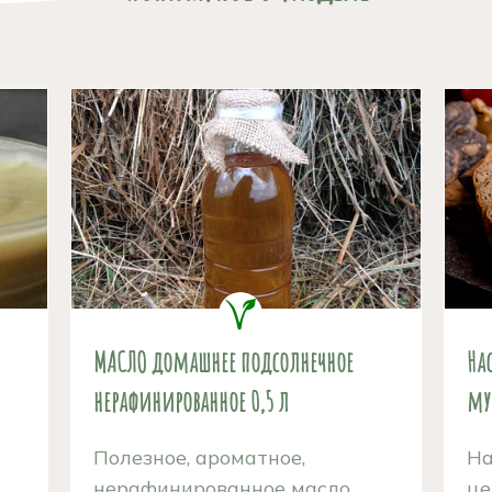
МАСЛО домашнее подсолнечное
На
нерафинированное 0,5 л
му
Полезное, ароматное,
На
нерафинированное масло,...
це