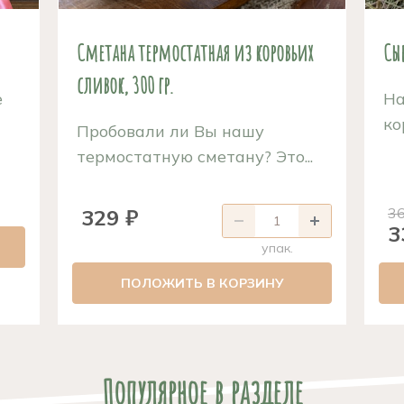
Сметана термостатная из коровьих
Сы
сливок, 300 гр.
е
На
ко
Пробовали ли Вы нашу
термостатную сметану? Это...
329 ₽
36
3
упак.
ПОЛОЖИТЬ В КОРЗИНУ
Популярное в разделе