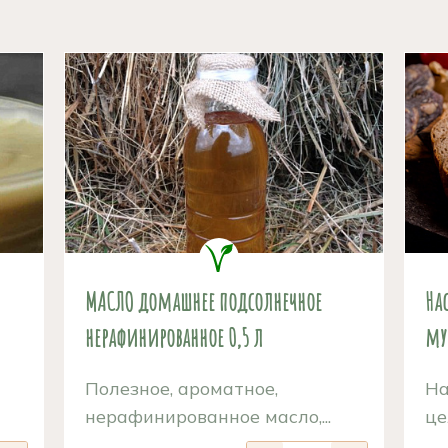
МАСЛО домашнее подсолнечное
На
нерафинированное 0,5 л
му
Полезное, ароматное,
На
нерафинированное масло,...
це