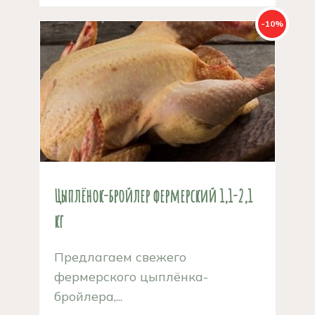
-10%
Цыплёнок-бройлер фермерский 1,1-2,1
кг
Предлагаем свежего
фермерского цыплёнка-
бройлера,...