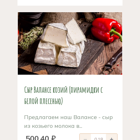
Сыр Валансе козий (пирамидки с
белой плесенью)
Предлагаем наш Валансе - сыр
из козьего молока в...
500,40 ₽