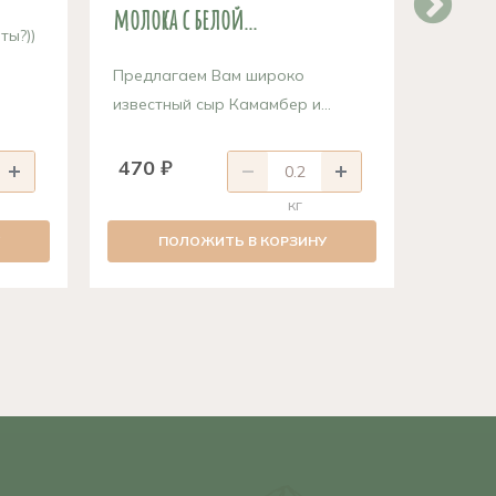
молока с белой...
ты?))
Предст
Халлуми
Предлагаем Вам широко
известный сыр Камамбер и...
470 ₽
414 
кг
ПОЛОЖИТЬ В КОРЗИНУ
П