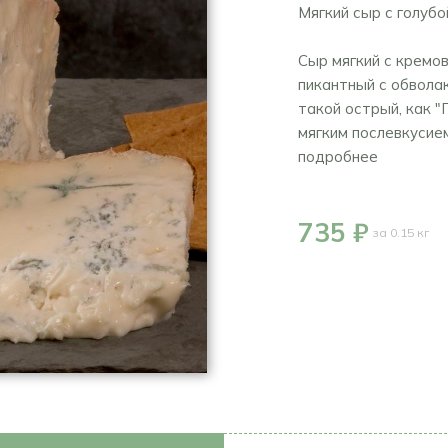
Мягкий сыр с голубо
Сыр мягкий с кремов
пикантный с обвола
такой острый, как "
мягким послевкусием
подробнее
735 ₽
за 0.15 кг