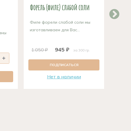
Форель (филе) слабой соли
Форель
копче
Филе форели слабой соли мы
изготавливаем для Вас...
аны
Филе ф
копчени
945 ₽
1.050 ₽
за 300 гр.
1.140
ПОДПИСАТЬСЯ
Нет в наличии
П