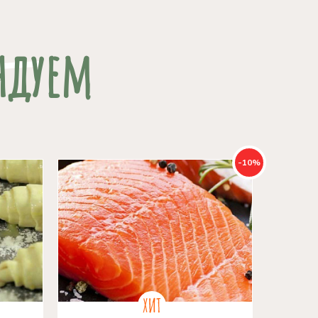
ндуем
-10%
Новинка