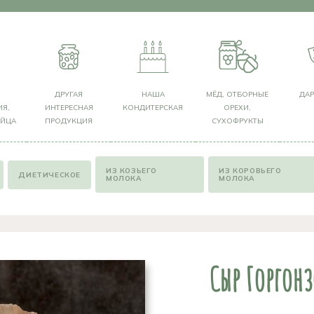
Я
ДРУГАЯ
НАША
МЁД, ОТБОРНЫЕ
ДА
Я,
ИНТЕРЕСНАЯ
КОНДИТЕРСКАЯ
ОРЕХИ,
ЯЙЦА
ПРОДУКЦИЯ
СУХОФРУКТЫ
ИЗ КОЗЬЕГО
ИЗ КОРОВЬЕГО
ДИЕТИЧЕСКОЕ
МОЛОКА
МОЛОКА
Сыр Горгон