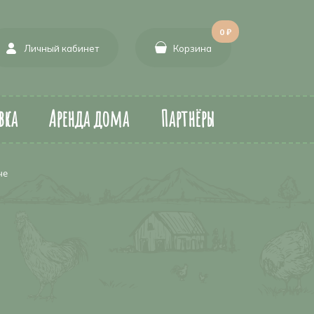
0 ₽
Личный кабинет
Корзина
вка
Аренда дома
Партнёры
че