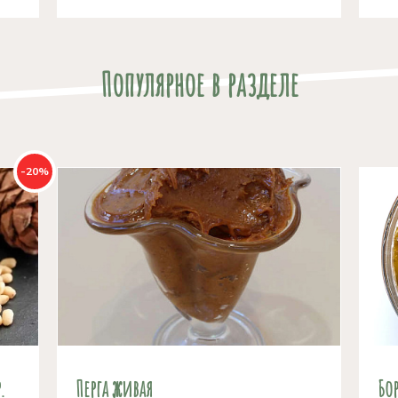
Популярное в разделе
-20%
.
Перга живая
Бо