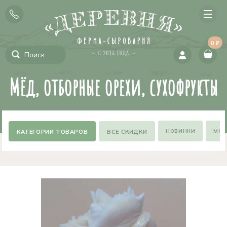
0 ₽
Мёд, отборные орехи, сухофрукты
НОВИНКИ
МОЖ
ВСЕ СКИДКИ