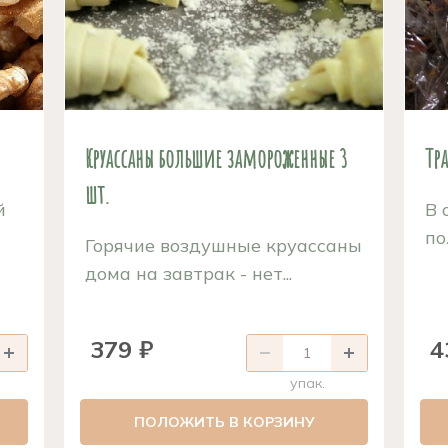
Круассаны большие замороженные 3
Тра
шт.
й
В 
по
Горячие воздушные круассаны
дома на завтрак - нет...
379 ₽
4
упак.
ПОЛОЖИТЬ В КОРЗИНУ