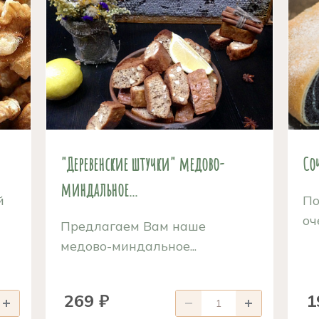
"Деревенские штучки" медово-
Со
миндальное...
й
По
оч
Предлагаем Вам наше
медово-миндальное...
269 ₽
1