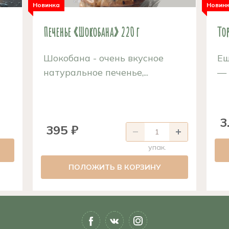
Новинка
Новин
Печенье «Шокобана» 220 г
Тор
Шокобана - очень вкусное
Ещ
натуральное печенье,...
— 
3
395 ₽
упак.
ПОЛОЖИТЬ В КОРЗИНУ