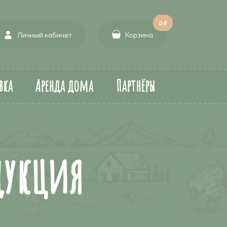
0 ₽
Личный кабинет
Корзина
вка
Аренда дома
Партнёры
дукция