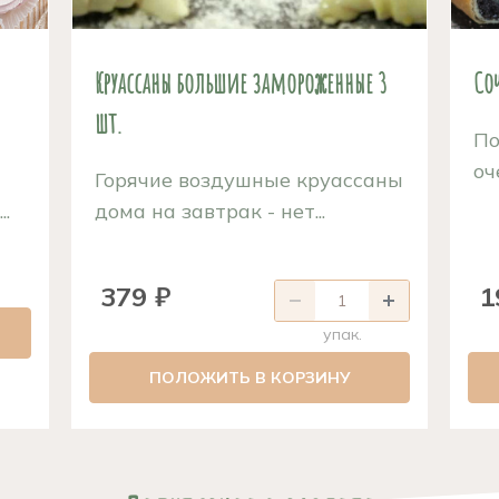
Круассаны большие замороженные 3
Со
шт.
По
оч
Горячие воздушные круассаны
.
дома на завтрак - нет...
379 ₽
1
упак.
ПОЛОЖИТЬ В КОРЗИНУ