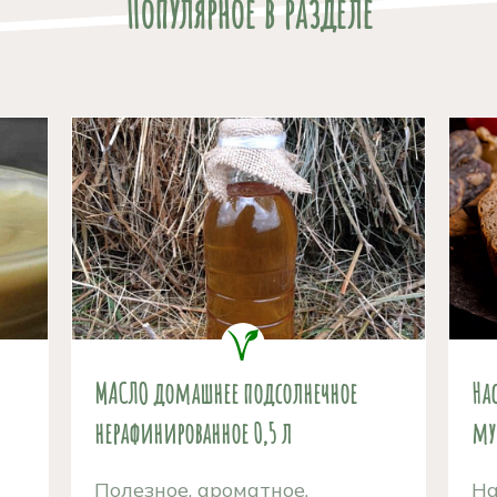
Популярное в разделе
МАСЛО домашнее подсолнечное
На
нерафинированное 0,5 л
му
Полезное, ароматное,
На