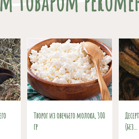
им товаром рекоме
его
Творог из овечьего молока, 300
Десер
гр
(без...