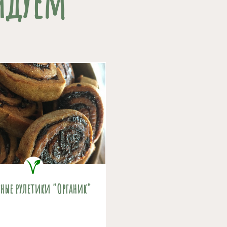
ндуем
тные рулетики "Органик"