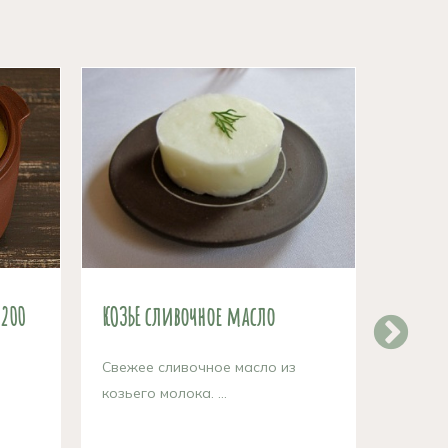
 200
КОЗЬЕ сливочное масло
Свежее
литр
Свежее сливочное масло из
козьего молока. ...
Полезн
свежее 