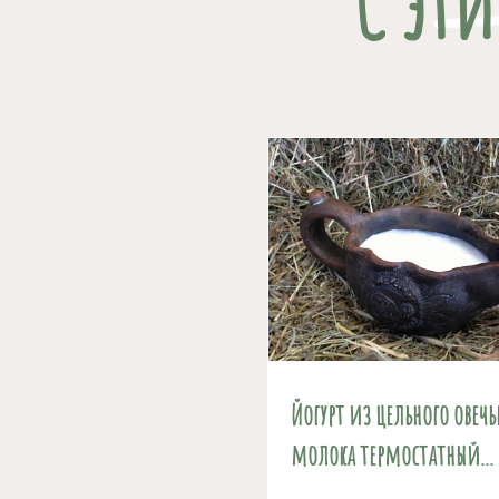
С эт
Йогурт из цельного овечь
молока термостатный...