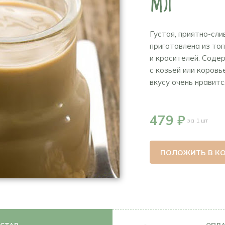
мл
Густая, приятно-сл
приготовлена из то
и красителей. Соде
с козьей или коров
вкусу очень нравится
479 ₽
за 1 шт
ПОЛОЖИТЬ В К