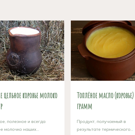
е цельное коровье молоко
Топлёное масло (коровье)
р
грамм
ое, полезное и всегда
Продукт, получаемый в
е молочко наших...
результате термического...