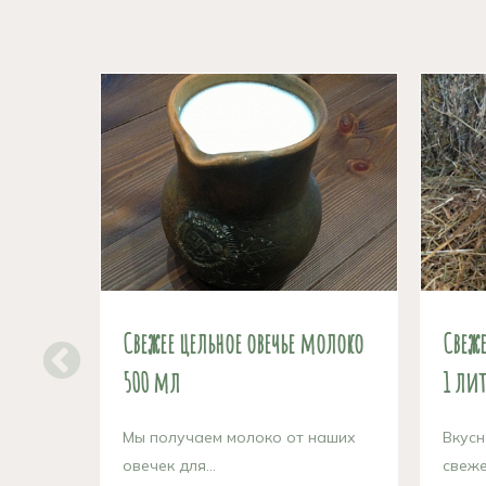
Свежее цельное овечье молоко
Свеже
500 мл
1 лит
Мы получаем молоко от наших
Вкусн
овечек для...
свеже