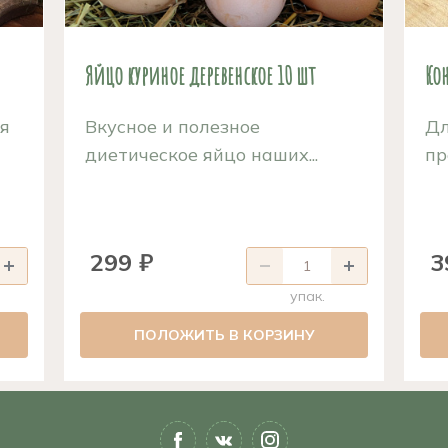
Яйцо куриное деревенское 10 шт
Ко
ая
Вкусное и полезное
Дл
диетическое яйцо наших...
пр
299 ₽
3
упак.
ПОЛОЖИТЬ В КОРЗИНУ