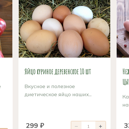
Яйцо куриное деревенское 10 шт
Не
ЦЫП
е
Вкусное и полезное
диетическое яйцо наших...
Ка
на
299 ₽
3