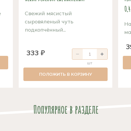
0,4
е
Свежий мясистый
сыровяленый чуть
На
подкопчённый...
ма
3
333 ₽
шт
ПОЛОЖИТЬ В КОРЗИНУ
Популярное в разделе