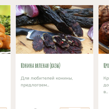
Конина вяленая (казы)
Кро
Для любителей конины,
Кр
предлагаем...
до
в...