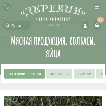
0 ₽
Мясная продукция, колбасы,
яйца
НОВИНКИ
МОЖ
ВСЕ СКИДКИ