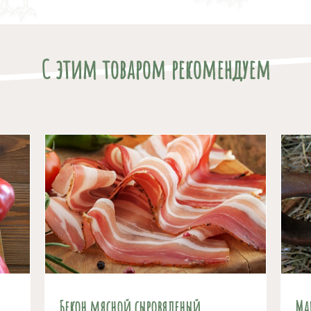
С этим товаром рекомендуем
Бекон мясной сыровяленый
Ма