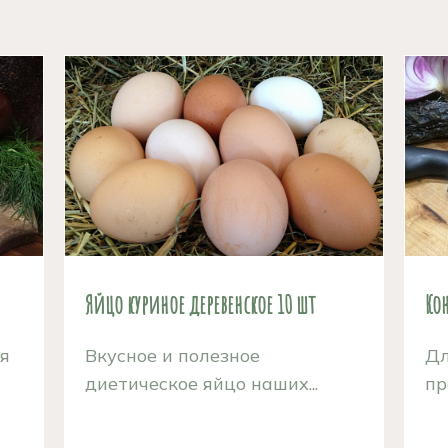
Яйцо куриное деревенское 10 шт
Ко
ая
Вкусное и полезное
Дл
диетическое яйцо наших...
пр