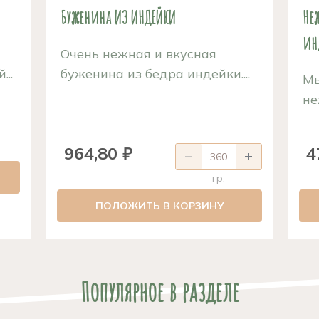
й
Буженина ИЗ ИНДЕЙКИ
Не
ин
Очень нежная и вкусная
..
буженина из бедра индейки....
Мы
не
964,80 ₽
4
гр.
ПОЛОЖИТЬ В КОРЗИНУ
Популярное в разделе