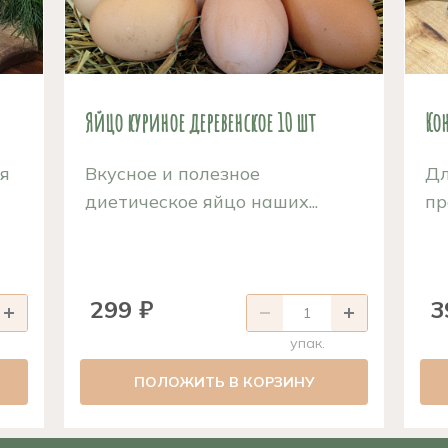
Яйцо куриное деревенское 10 шт
Ко
ая
Вкусное и полезное
Дл
диетическое яйцо наших...
пр
299 ₽
3
упак.
ПОЛОЖИТЬ В КОРЗИНУ