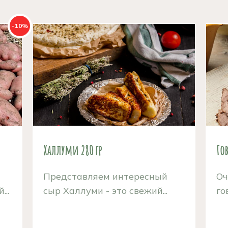
-10%
й
Халлуми 280 гр
Го
Представляем интересный
Оч
..
сыр Халлуми - это свежий...
го