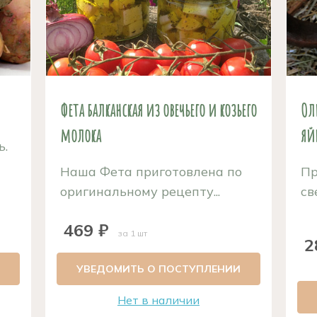
Фета балканская из овечьего и козьего
Ол
молока
яй
ь.
Наша Фета приготовлена по
Пр
оригинальному рецепту...
св
469 ₽
за 1 шт
2
УВЕДОМИТЬ О ПОСТУПЛЕНИИ
Нет в наличии