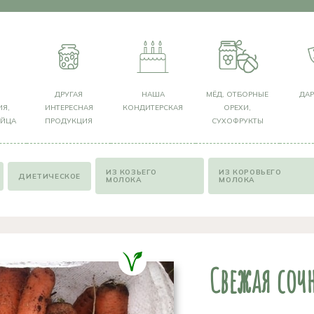
Я
ДРУГАЯ
НАША
МЁД, ОТБОРНЫЕ
ДА
Я,
ИНТЕРЕСНАЯ
КОНДИТЕРСКАЯ
ОРЕХИ,
ЯЙЦА
ПРОДУКЦИЯ
СУХОФРУКТЫ
ИЗ КОЗЬЕГО
ИЗ КОРОВЬЕГО
ДИЕТИЧЕСКОЕ
МОЛОКА
МОЛОКА
Свежая соч