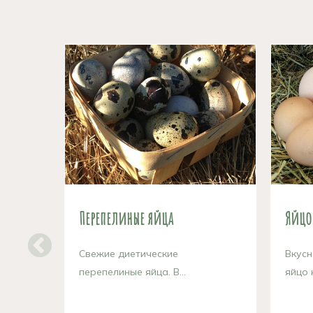
Перепелиные яйца
Яйцо 
Свежие диетические
Вкусн
перепелиные яйца. В...
яйцо 