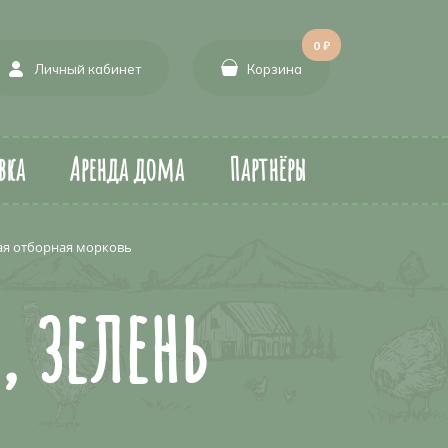
0 ₽
Личный кабинет
Корзина
вка
Аренда дома
Партнёры
ая отборная морковь
, зелень