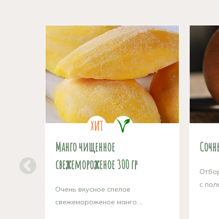
Манго чищенное
Сочн
свежемороженое 300 гр
Отбор
с поле
Очень вкусное спелое
свежемороженое манго....