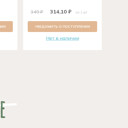
314,10 ₽
160 
349 ₽
за 1 шт
НИИ
УВЕДОМИТЬ О ПОСТУПЛЕНИИ
УВЕ
Нет в наличии
е