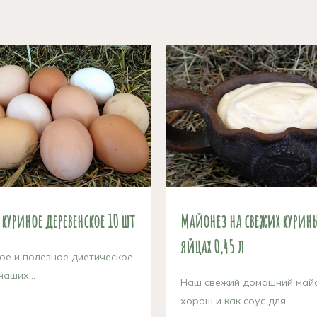
куриное деревенское 10 шт
Майонез на свежих курин
яйцах 0,45 л
ое и полезное диетическое
наших...
Наш свежий домашний май
хорош и как соус для...