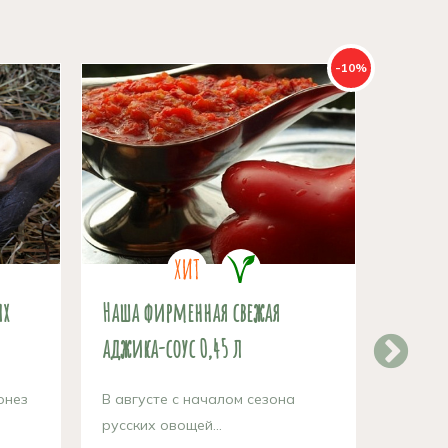
-10%
ых
Наша фирменная свежая
Карто
аджика-соус 0,45 л
Молодо
онез
В августе с началом сезона
русских овощей...