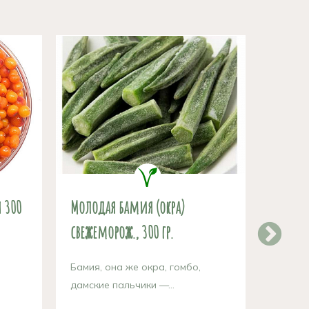
 300
Молодая бамия (окра)
Картоф
свежеморож., 300 гр.
Картоф
лидер п
Бамия, она же окра, гомбо,
дамские пальчики —...